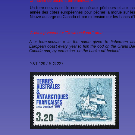
Un navire de pêche « terre-neuvas »
Un terre-neuvas est le nom donné aux pêcheurs et aux nav
année des côtes européennes pour pêcher la morue sur les
Neuve au large du Canada et par extension sur les bancs d’
A fishing vessel for "Newfoundland " area
A « terre-neuvas » is the name given to fishermen and
European coast every year to fish the cod on the Grand Ba
Canada and, by extension, on the banks off Iceland.
Y&T 129 / S-G 227