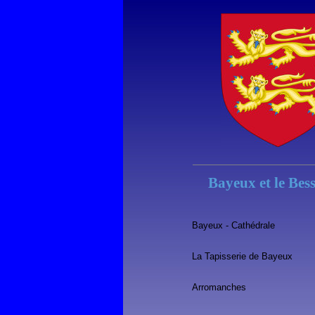
Bayeux et le Bes
Bayeux - Cathédrale
La Tapisserie de Bayeux
Arromanches