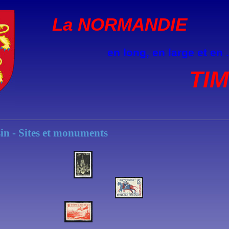
La NORMANDIE
en long, en large et en ..
TI
sin - Sites et monuments