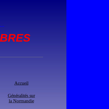
..
MBRES
Accueil
Généralités sur
la Normandie