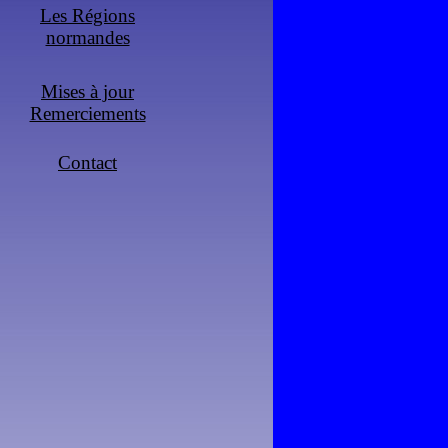
Les Régions
normandes
Mises à jour
Remerciements
Contact