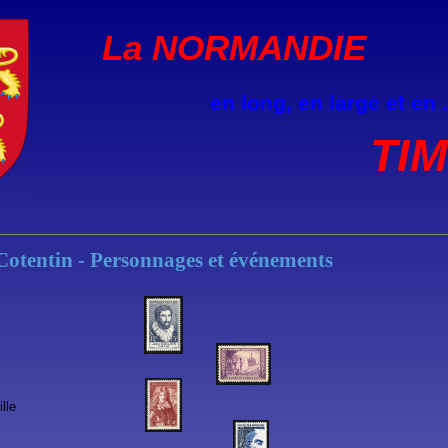
La NORMANDIE
en long, en large et en ..
TI
Cotentin - Personnages et événements
lle