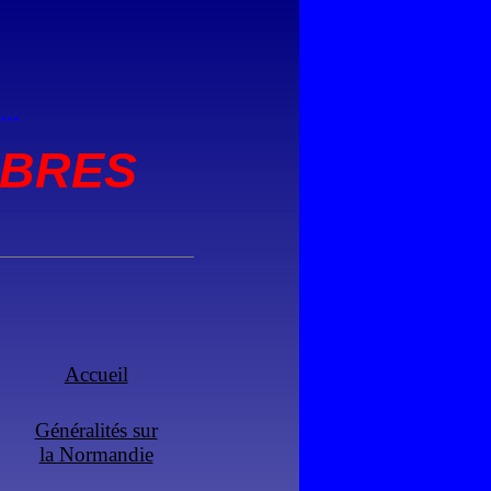
..
MBRES
Accueil
Généralités sur
la Normandie