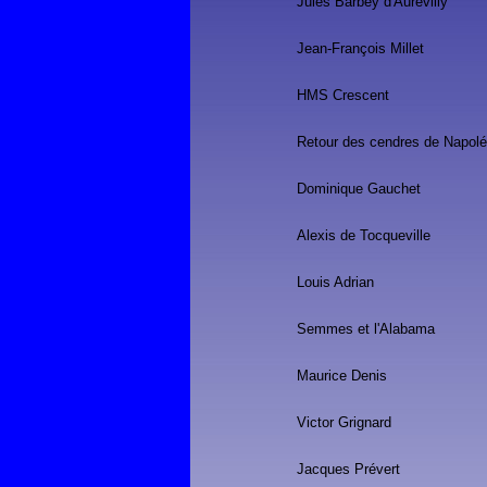
Jules Barbey d'Aurevilly
Jean-François Millet
HMS Crescent
Retour des cendres de Napol
Dominique Gauchet
Alexis de Tocqueville
Louis Adrian
Semmes et l'Alabama
Maurice Denis
Victor Grignard
Jacques Prévert