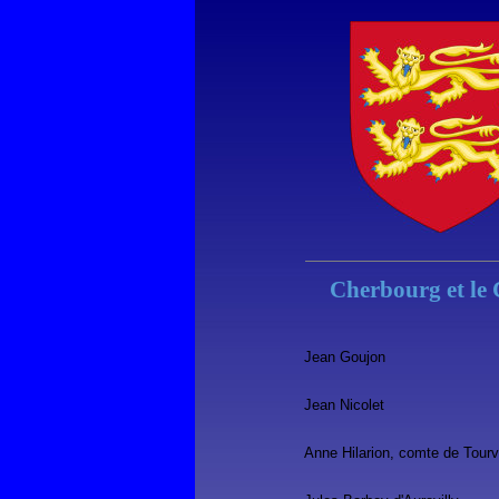
Cherbourg et le 
Jean Goujon
Jean Nicolet
Anne Hilarion, comte de Tourvi