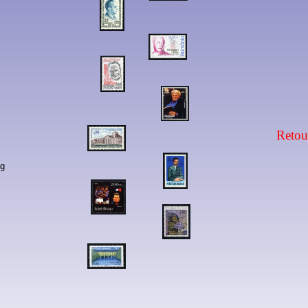
Retou
rg