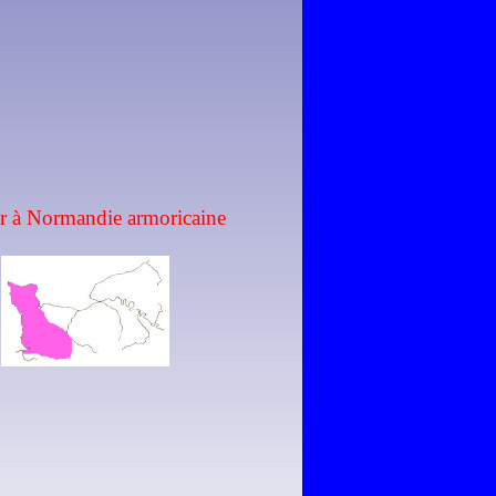
r à Normandie armoricaine